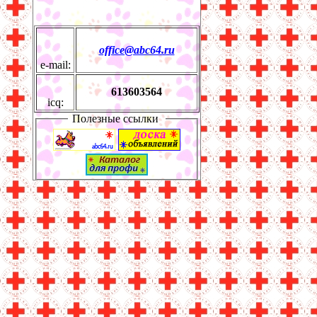
office@abc64.ru
e-mail:
613603564
icq:
Полезные ссылки