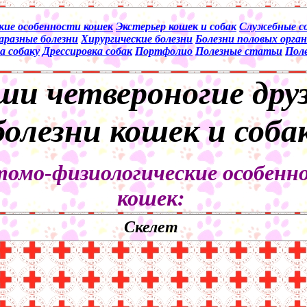
ие особенности кошек
Экстерьер кошек и собак
Служебные с
аразные болезни
Хирургические болезни
Болезни половых орган
а собаку
Дрессировка собак
Портфолио
Полезные статьи
Пол
и четвероногие друз
болезни кошек и соба
омо-физиологические особенн
кошек:
Скелет