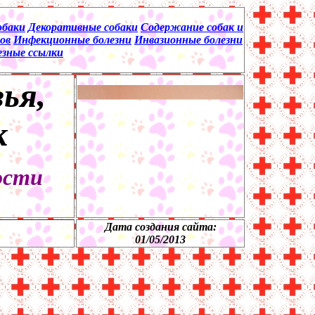
обаки
Декоративные собаки
Содержание собак и
ов
Инфекционные болезни
Инвазионные болезни
езные ссылки
ья,
к
ости
Дата создания сайта:
01/
0
5/201
3